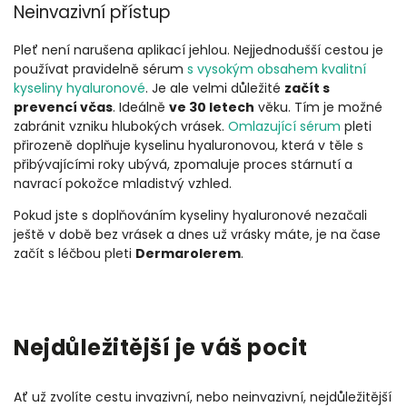
Neinvazivní přístup
Pleť není narušena aplikací jehlou. Nejjednodušší cestou je
používat pravidelně sérum
s vysokým obsahem kvalitní
kyseliny hyaluronové
. Je ale velmi důležité
začít s
prevencí včas
. Ideálně
ve 30 letech
věku. Tím je možné
zabránit vzniku hlubokých vrásek.
Omlazující sérum
pleti
přirozeně doplňuje kyselinu hyaluronovou, která v těle s
přibývajícími roky ubývá, zpomaluje proces stárnutí a
navrací pokožce mladistvý vzhled.
Pokud jste s doplňováním kyseliny hyaluronové nezačali
ještě v době bez vrásek a dnes už vrásky máte, je na čase
začít s léčbou pleti
Dermarolerem
.
Nejdůležitější je váš pocit
Ať už zvolíte cestu invazivní, nebo neinvazivní, nejdůležitější