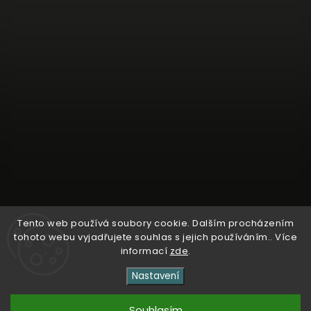
Tento web používá soubory cookie. Dalším procházením
tohoto webu vyjadřujete souhlas s jejich používáním.. Více
Sledovat na Instagramu
informací
zde
.
Nastavení
Copyright 2026
Kosmetika Dr. Entner
. Všechna práva
vyhrazena.
Souhlasím