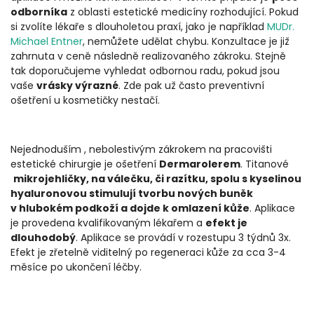
odborníka
z oblasti estetické medicíny rozhodující. Pokud
si zvolíte lékaře s dlouholetou praxí, jako je například
MUDr.
Michael Entner
,
nemůžete udělat chybu. Konzultace je již
zahrnuta v ceně následně realizovaného zákroku. Stejně
tak doporučujeme vyhledat odbornou radu, pokud jsou
vaše
vrásky výrazné
. Zde pak už často preventivní
ošetření u kosmetičky nestačí.
Nejednoduším , nebolestivým zákrokem na pracovišti
estetické chirurgie je ošetření
Dermarolerem
. Titanové
mikrojehličky, na válečku, či razítku, spolu s kyselinou
hyaluronovou stimulují tvorbu nových buněk
v hlubokém podkoží a dojde k omlazení kůže
. Aplikace
je provedena kvalifikovaným lékařem a
efekt je
dlouhodobý
. Aplikace se provádí v rozestupu 3 týdnů 3x.
Efekt je zřetelně viditelný po regeneraci kůže za cca 3-4
měsíce po ukončení léčby.