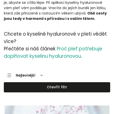
je, abyste se cítila lépe. Při aplikaci kyseliny hyaluronové
vám pleť vám poděkuje. Vracíte do jejích buněk jen látku,
která zde přirozeně s rostoucím věkem ubývá.
Obě cesty
jsou tedy v harmonii s přírodou i s vaším tělem.
Chcete o kyselině hyaluronové v pleti vědět
více?
Přečtěte si náš článek
Proč pleť potřebuje
doplňovat kyselinu hyaluronovou
.
Nejlevnější
Nejdražší
Otevřít filtr
Nejprodávanější
Abecedně