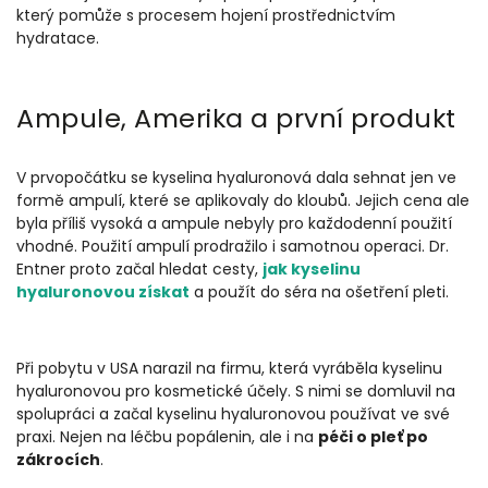
který pomůže s procesem hojení prostřednictvím
hydratace.
Ampule, Amerika a první produkt
V
prvopočátku
se kyselina hyaluronová dala sehnat jen ve
formě ampulí, které se aplikovaly do kloubů. Jejich cena ale
byla příliš vysoká a ampule nebyly pro každodenní použití
vhodné. Použití ampulí prodražilo i samotnou operaci. Dr.
Entner proto začal hledat cesty,
jak kyselinu
hyaluronovou získat
a použít do séra na ošetření pleti.
Při pobytu v USA narazil na firmu, která vyráběla kyselinu
hyaluronovou pro kosmetické účely. S nimi se domluvil na
spolupráci a začal kyselinu hyaluronovou používat ve své
praxi. Nejen na léčbu popálenin, ale i na
péči o pleť po
zákrocích
.