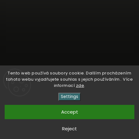
Tento web používá soubory cookie. Dalším procházením
tohoto webu vyjadřujete souhlas s jejich používáním.. Více
Follow on Instagram
informací
zde
.
Settings
Copyright 2026
Kosmetika Dr. Entner
. All rights
reserved.
Accept
Vytvořil
Shoptet
| Design
Shoptak.cz
Reject