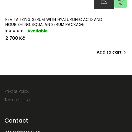
–10
%
REVITALIZING SERUM WITH HYALURONIC ACID AND
NOURISHIING SQUALAN SERUM PACKAGE
Available
2 700 Kč
Add to cart
Private Policy
Terms of use
Contact