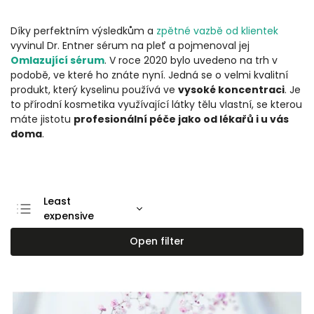
Díky perfektním výsledkům a
zpětné vazbě od klientek
vyvinul Dr. Entner sérum na pleť a pojmenoval jej
Omlazující sérum
. V roce 2020 bylo uvedeno na trh v
podobě, ve které ho znáte nyní. Jedná se o velmi kvalitní
produkt, který kyselinu používá ve
vysoké koncentraci
. Je
to přírodní kosmetika využívající látky tělu vlastní, se kterou
máte jistotu
profesionální péče jako od lékařů i u vás
doma
.
Least
expensive
Most expensive
Open filter
Bestsellers
Alphabetically