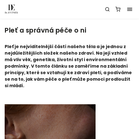
Pleť a správná péče o ni
Pleť je nejviditelnější částí našeho těla a je jednou z
nejdůležitějších složek našeho zdraví. Na její vzhled
má vliv věk, genetika, životní styl i environmentální
podmínky. V tomto článku se zaměříme na základní
principy, které se vztahují ke zdraví pleti, a podíváme
se na to, jak vám péče o pleť může pomoci prodloužit
si mládí.