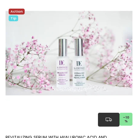
Action
Tip
–10
%
REVITALIZING SERUM WITH HYALURONIC ACID AND