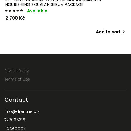
NOURISHIING SQUALAN SERUM PACKAGE
Available
2 700 Kč
Add to cart
Private Policy
Terms of use
Contact
info
@
drentner.cz
723066315
Facebook