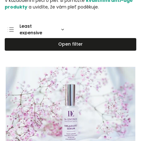
V každodenní péči o pleť si pomozte
kvalitními anti-age
produkty
a uvidíte, že vám pleť poděkuje.
Least
expensive
Most expensive
Open filter
Bestsellers
Alphabetically