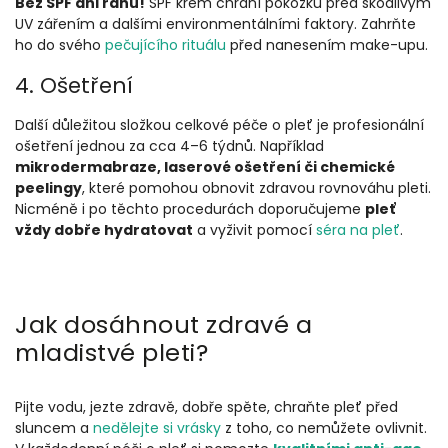
Bez SPF ani ránu!
SPF krém chrání pokožku před škodlivým
UV zářením a dalšími environmentálními faktory. Zahrňte
ho do svého
pečujícího rituálu
před nanesením make-upu.
4. Ošetření
Další důležitou složkou celkové péče o pleť je profesionální
ošetření jednou za cca 4–6 týdnů. Například
mikrodermabraze, laserové ošetření či chemické
peelingy
, které pomohou obnovit zdravou rovnováhu pleti.
Nicméně i po těchto procedurách doporučujeme
pleť
vždy dobře hydratovat
a vyživit pomocí
séra na pleť
.
Jak dosáhnout zdravé a
mladistvé pleti?
Pijte vodu, jezte zdravě, dobře spěte, chraňte pleť před
sluncem a
nedělejte si vrásky
z toho, co nemůžete ovlivnit.