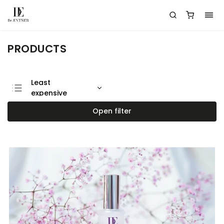
PRODUCTS
Least
expensive
Most expensive
Open filter
Bestsellers
Alphabetically