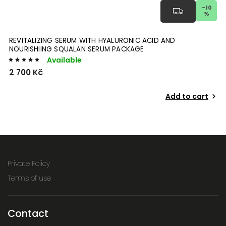
–10
%
REVITALIZING SERUM WITH HYALURONIC ACID AND
NOURISHIING SQUALAN SERUM PACKAGE
Available
2 700 Kč
Add to cart
Private Policy
Terms of use
Contact