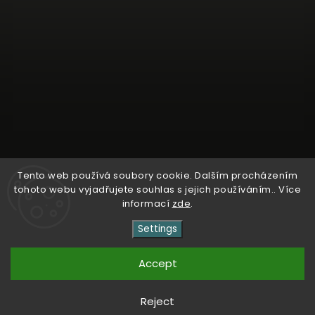
Tento web používá soubory cookie. Dalším procházením
tohoto webu vyjadřujete souhlas s jejich používáním.. Více
Follow on Instagram
informací
zde
.
Settings
Copyright 2026
Kosmetika Dr. Entner
. All rights
reserved.
Accept
Vytvořil
Shoptet
| Design
Shoptak.cz
Reject