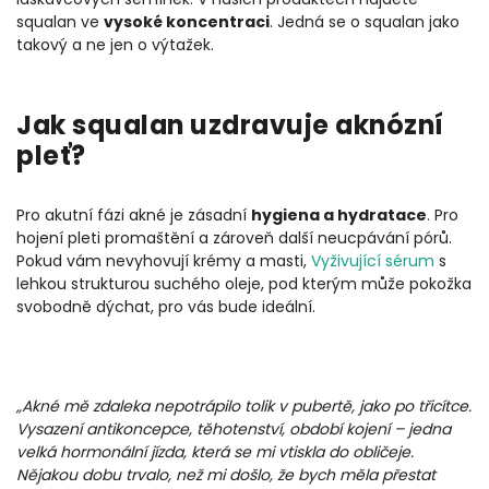
squalan ve
vysoké koncentraci
. Jedná se o squalan jako
takový a ne jen o výtažek.
Jak squalan uzdravuje aknózní
pleť?
Pro akutní fázi akné je zásadní
hygiena a hydratace
. Pro
hojení pleti promaštění a zároveň další neucpávání pórů.
Pokud vám nevyhovují krémy a masti,
Vyživující sérum
s
lehkou strukturou suchého oleje, pod kterým může pokožka
svobodně dýchat, pro vás bude ideální.
„Akné mě zdaleka nepotrápilo tolik v pubertě, jako po třicítce.
Vysazení antikoncepce, těhotenství, období kojení – jedna
velká hormonální jízda, která se mi vtiskla do obličeje.
Nějakou dobu trvalo, než mi došlo, že bych měla přestat