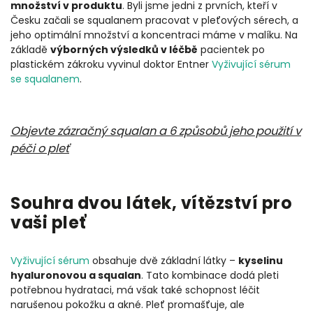
množství v produktu
. Byli jsme jedni z prvních, kteří v
Česku začali se squalanem pracovat v pleťových sérech, a
jeho optimální množství a koncentraci máme v malíku. Na
základě
výborných výsledků v léčbě
pacientek po
plastickém zákroku vyvinul doktor Entner
Vyživující sérum
se squalanem
.
Objevte zázračný squalan a 6 způsobů jeho použití v
péči o pleť
Souhra dvou látek, vítězství pro
vaši pleť
Vyživující sérum
obsahuje dvě základní látky –
kyselinu
hyaluronovou a squalan
. Tato kombinace dodá pleti
potřebnou hydrataci, má však také schopnost léčit
narušenou pokožku a akné. Pleť promašťuje, ale