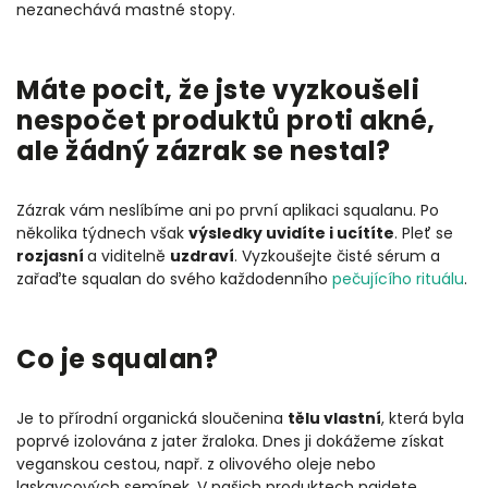
nezanechává mastné stopy.
Máte pocit, že jste vyzkoušeli
nespočet produktů proti akné,
ale žádný zázrak se nestal?
Zázrak vám neslíbíme ani po první aplikaci squalanu. Po
několika týdnech však
výsledky uvidíte i ucítíte
. Pleť se
rozjasní
a viditelně
uzdraví
. Vyzkoušejte čisté sérum a
zařaďte squalan do svého každodenního
pečujícího rituálu
.
Co je squalan?
Je to přírodní organická sloučenina
tělu vlastní
, která byla
poprvé izolována z jater žraloka. Dnes ji dokážeme získat
veganskou cestou, např. z olivového oleje nebo
laskavcových semínek. V našich produktech najdete