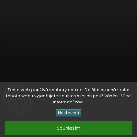
Tento web používá soubory cookie. Dalším procházením
tohoto webu vyjadřujete souhlas s jejich používáním.. Více
Sledovat na Instagramu
informací
zde
.
Nastavení
Copyright 2026
Kosmetika Dr. Entner
. Všechna práva
vyhrazena.
Souhlasím
Vytvořil
Shoptet
| Design
Shoptak.cz