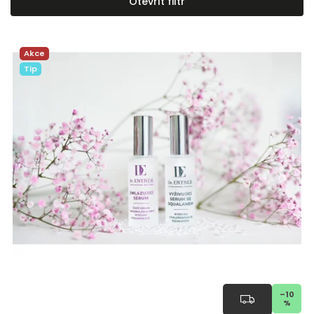
Otevřít filtr
Nejprodávanější
Abecedně
Akce
Tip
–10
%