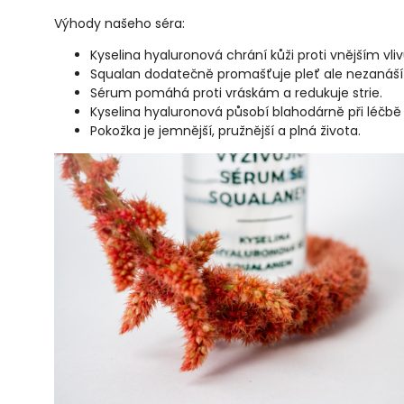
Výhody našeho séra:
Kyselina hyaluronová chrání kůži proti vnějším vli
Squalan dodatečně promašťuje pleť ale nezanáší
Sérum pomáhá proti vráskám a redukuje strie.
Kyselina hyaluronová působí blahodárně při léčbě
Pokožka je jemnější, pružnější a plná života.