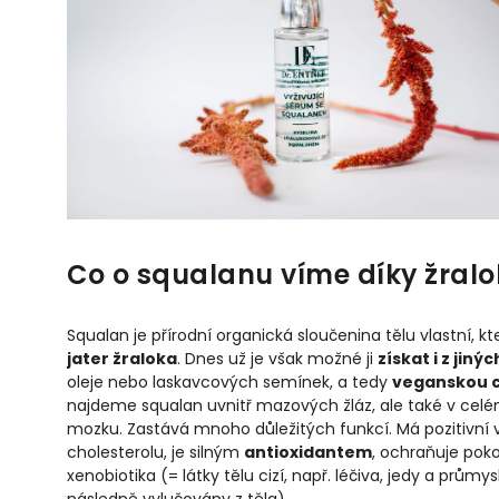
Co o squalanu víme díky žral
Squalan je přírodní organická sloučenina tělu vlastní, k
jater žraloka
. Dnes už je však možné ji
získat i z jiný
oleje nebo laskavcových semínek, a tedy
veganskou 
najdeme squalan uvnitř mazových žláz, ale také v ce
mozku. Zastává mnoho důležitých funkcí. Má pozitivní 
cholesterolu, je silným
antioxidantem
, ochraňuje poko
xenobiotika (= látky tělu cizí, např. léčiva, jedy a průmy