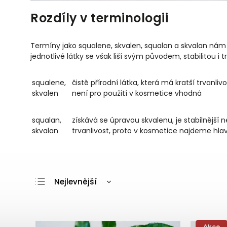
Rozdíly v terminologii
Termíny jako squalene, skvalen, squalan a skvalan nám 
jednotlivé látky se však liší svým původem, stabilitou i tr
squalene,
čistě přírodní látka, která má kratší trvanliv
skvalen
není pro použití v kosmetice vhodná
squalan,
získává se úpravou skvalenu, je stabilnější 
skvalan
trvanlivost, proto v kosmetice najdeme hla
Nejlevnější
Nejdražší
Nejprodávanější
Akce