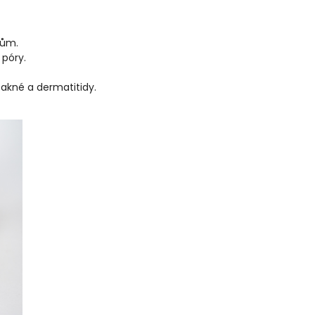
vům.
 pó
ry.
 akné a dermatitidy.