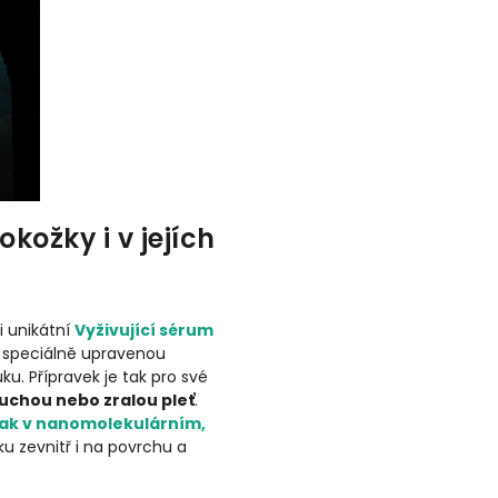
ožky i v jejích
i unikátní
Vyživující sérum
e speciálně upravenou
u. Přípravek je tak pro své
uchou nebo zralou pleť
.
jak v nanomolekulárním,
ku zevnitř i na povrchu a