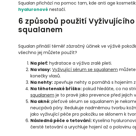
Squalan přichází na pomoc tam, kde anti age kosmeti
hyaluronové
nestačí.
6 způsobů použití Vyživujícího
squalanem
Squalan přináší téměř zázračný účinek ve výživě pokožky
všechno jej můžete použít?
Na pleť:
hydratace a výživa zralé pleti.
Na vlasy:
Vyživující sérum se squalanem
můžete a
konečky vlasů.
Na nehty:
zpevňuje nehty a pomáhá s hojením z
Na těhotenské bříško:
pokud hledáte, co na stri
squalanem
je to pravé jako prevence před jejich 
Na akné:
pleťové sérum se squalanem je nekom
neucpává póry. Redukuje nadměrnou tvorbu kožní
jako vyživující péče pro pokožku se sklonem k tvo
Následná péče o tetování:
Kyselina hyaluronov
čersté tetování a urychluje hojení až o polovinu