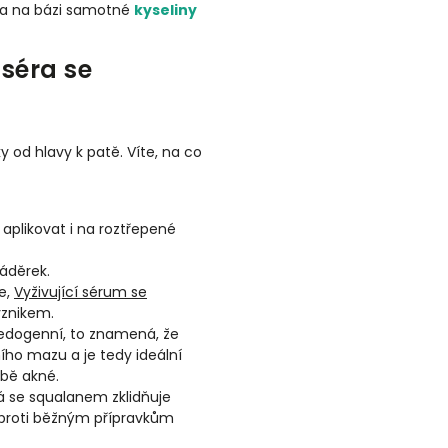
ka na bázi samotné
kyseliny
 séra se
 od hlavy k patě. Víte, na co
plikovat i na roztřepené
áděrek.
e,
Vyživující sérum se
vznikem.
edogenní, to znamená, že
ho mazu a je tedy ideální
rbě akné.
á se squalanem zklidňuje
 oproti běžným přípravkům