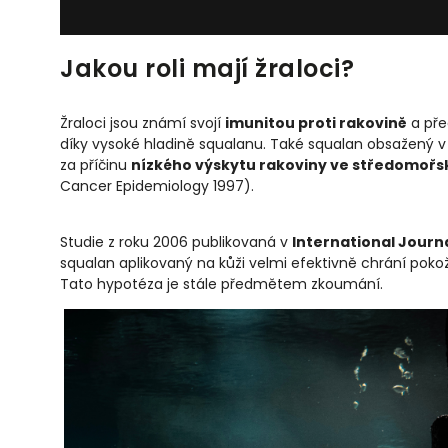
Jakou roli mají žraloci?
Žraloci jsou známí svojí
imunitou proti rakovině
a pře
díky vysoké hladině squalanu. Také squalan obsažený v 
za příčinu
nízkého výskytu rakoviny ve středomořsk
Cancer Epidemiology 1997).
Studie z roku 2006 publikovaná v
International Journ
squalan aplikovaný na kůži velmi efektivně chrání pok
Tato hypotéza je stále předmětem zkoumání.