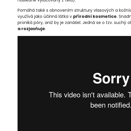
následně vylučovány z těla).
Pomáhá také s obnovením struktury vlasových a kožních
využívá jako účinná látka v
přírodní kosmetice
. Snad
proniká póry, aniž by je zanášel. Jedná se o tzv. suchý ol
a rozjasňuje
.