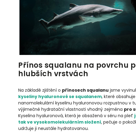
Přínos squalanu na povrchu pok
hlubších vrstvách
Na základě zjištění o
přínosech squalanu
jsme vyvinul
kyseliny hyaluronové se squalanem
, které obsahuj
nanomolekulární kyselinu hyaluronovou rozpustnou v tuk
výjimečné hydratační vlastnosti vhodný zejména
pro s
Kyselina hyaluronová, která je obsažená v séru na pleť
tak ve vysokomolekulárním složení
, pečuje o pokož
udržuje ji neustále hydratovanou.