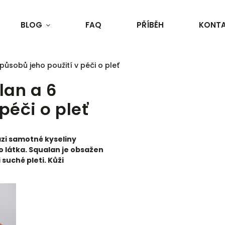
BLOG
FAQ
PŘÍBĚH
KONT
působů jeho použití v péči o pleť
lan a 6
péči o pleť
ázi samotné kyseliny
o látka. Squalan je obsažen
suché pleti. Kůži