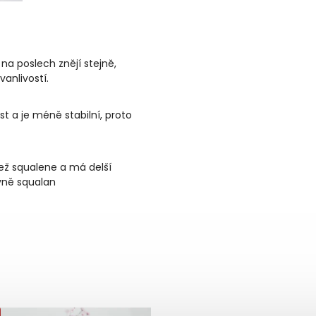
na poslech znějí stejně,
vanlivostí.
ost a je méně stabilní, proto
než squalene a má delší
vně squalan