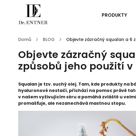
PRODUKTY
Domů
/
BLOG
/
Objevte zázračný squalan a 6 z
Objevte zázračný squa
způsobů jeho použití v 
Squalan je tzv. suchý olej. Tam, kde produkty na b
hyaluronové nestačí, přichází na pomoc právě tat
v našem vyživujícím séru a pomáhá zvláště u velmi 
promašťuje, ale nezanechává mastnou stopu.