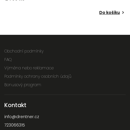
Do košíku
Obchodní podmínky
FAQ
Výměna nebo reklamace
Podmínky ochrany osobních údajů
Bonusový program
Kontakt
info
@
drentner.cz
723066315