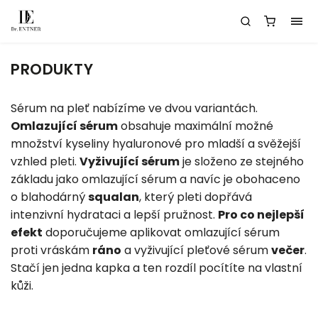
PRODUKTY
Sérum na pleť nabízíme ve dvou variantách.
Omlazující sérum
obsahuje maximální možné
množství kyseliny hyaluronové pro mladší a svěžejší
vzhled pleti.
Vyživující sérum
je složeno ze stejného
základu jako omlazující sérum a navíc je obohaceno
o blahodárný
squalan
, který pleti dopřává
intenzivní hydrataci a lepší pružnost.
Pro co nejlepší
efekt
doporučujeme aplikovat omlazující sérum
proti vráskám
ráno
a vyživující pleťové sérum
večer
.
Stačí jen jedna kapka a ten rozdíl pocítíte na vlastní
kůži.