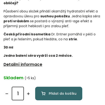
obličeji?
Působení obou složek přináší okamžitý hydratační efekt a
opravdovou úlevu pro
suchou pokožku
. Jedna kapka séra
proti vráskám
se postará o výrazný anti-age efekt a
příjemný pocit hebkosti i pro zralou pleť.
Česká přírodní kosmetika
Dr. Entner pomáhá v péči o
pleť a je řešením, pokud hledáte, co na
strie
.
30 ml
Jedno balení séra vydrží cca 2 měsíce.
Detailní informace
Skladem
(>5 ks)
Přidat do košíku