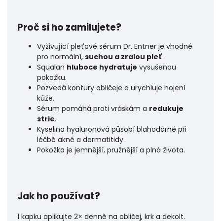
Proč si ho zamilujete?
Vyživující pleťové sérum Dr. Entner je vhodné
pro normální,
suchou a zralou pleť
.
Squalan
hluboce hydratuje
vysušenou
pokožku.
Pozvedá kontury obličeje a urychluje hojení
kůže.
Sérum pomáhá proti vráskám a
redukuje
strie
.
Kyselina hyaluronová působí blahodárně při
léčbě akné a dermatitidy.
Pokožka je jemnější, pružnější a plná života.
Jak ho používat?
1 kapku aplikujte 2× denně na obličej, krk a dekolt.