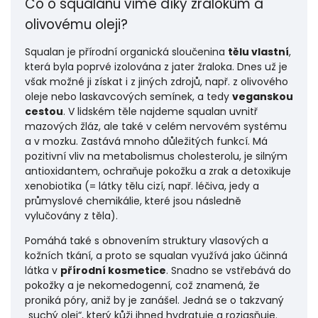
Co o squalanu víme díky žralokům a
olivovému oleji?
Squalan je přírodní organická sloučenina
tělu vlastní
,
která byla poprvé izolována z jater žraloka. Dnes už je
však možné ji získat i z jiných zdrojů, např. z olivového
oleje nebo laskavcových semínek, a tedy
veganskou
cestou
. V lidském těle najdeme squalan uvnitř
mazových žláz, ale také v celém nervovém systému
a v mozku. Zastává mnoho důležitých funkcí. Má
pozitivní vliv na metabolismus cholesterolu, je silným
antioxidantem, ochraňuje pokožku a zrak a detoxikuje
xenobiotika (= látky tělu cizí, např. léčiva, jedy a
průmyslové chemikálie, které jsou následně
vylučovány z těla).
Pomáhá také s obnovením struktury vlasových a
kožních tkání, a proto se squalan využívá jako účinná
látka v
přírodní kosmetice
. Snadno se vstřebává do
pokožky a je nekomedogenní, což znamená, že
proniká póry, aniž by je zanášel. Jedná se o takzvaný
„suchý olej“, který kůži ihned hydratuje a rozjasňuje.