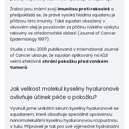
Žraloci jsou známí svojí
imunitou proti rakovině
a
předpokládá se, že právě vysoká hladina squalanu je
příčinou této imunity. Také squalan obsažený v
olivovém oleji je považován za příčinu nízkého výskytu
rakoviny ve středomořské oblasti (Journal of Cancer
Epidemiology 1997).
Studie z roku 2006 publikovaná v International Journal
of Cancer ukazuje, že squalan aplikovaný na kůži
velmi efektivně
chrání pokožku před vznikem
tumorů
.
Jak velikost molekul kyseliny hyaluronové
ovlivňuje účinek péče o pokožku?
Vyvinuli jsme unikátní sérum kyseliny hyaluronové se
squalanem, které obsahuje speciálně upravenou
nanomolekulární kyselinu hyaluronovou rozpustnou
v tuku. Přípravek je tak pro své výjimečné hydratační