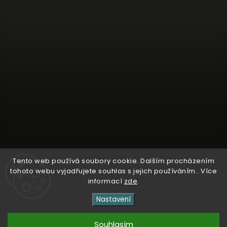
Tento web používá soubory cookie. Dalším procházením
tohoto webu vyjadřujete souhlas s jejich používáním.. Více
Sledovat na Instagramu
informací
zde
.
Nastavení
Copyright 2026
Kosmetika Dr. Entner
. Všechna práva
vyhrazena.
Souhlasím