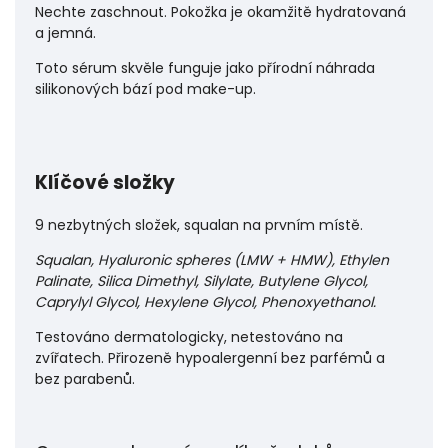
Nechte zaschnout. Pokožka je okamžitě hydratovaná
a jemná.
Toto sérum skvěle funguje jako přírodní náhrada
silikonových bází pod make-up.
Klíčové složky
9 nezbytných složek, squalan na prvním místě.
Squalan, Hyaluronic spheres (LMW + HMW), Ethylen
Palinate, Silica Dimethyl, Silylate, Butylene Glycol,
Caprylyl Glycol, Hexylene Glycol, Phenoxyethanol.
Testováno dermatologicky, netestováno na
zvířatech. Přirozeně hypoalergenní bez parfémů a
bez parabenů.