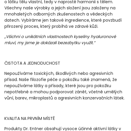
o látku tělu vlastní, tedy v naprosté harmonii s tělem.
Všechny naše výrobky a jejich složení jsou založeny na
mnohaletých odborných zkušenostech a vědeckých
datech. Vybíráme jen takové ingredience, které povzbudí
přirozený proces, který probíhá ve zdravé kůži.
„Všichni o unikátních vlastnostech kyseliny hyaluronové
mluví, my jsme je dokázali bezezbytku využít.”
ČISTOTA A JEDNODUCHOST
Nepoužíváme toxických, škodlivých nebo agresivních
přísad. Naše filozofie péče o pokožku také znamená, že
nepoužíváme látky a přísady, které jsou pro pokožku
nepotřebné a mohou podporovat zánět, včetně umělých
vůní, barev, mikroplastů a agresivních konzervačních látek.
KVALITA NA PRVNÍM MÍSTĚ
Produkty Dr. Entner obsahují vysoce účinné aktivní látky v