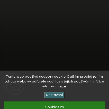
Tento web používá soubory cookie. Dalším procházením
Sledovat na Instagramu
tohoto webu vyjadřujete souhlas s jejich používáním.. Více
informací
zde
.
Nastavení
Copyright 2026
Kosmetika Dr. Entner
. Všechna práva
vyhrazena.
Vytvořil
Shoptet
| Design
Shoptak.cz
Souhlasím