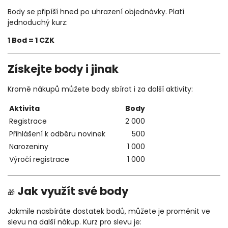
Body se připíší hned po uhrazení objednávky. Platí
jednoduchý kurz:
1 Bod = 1 CZK
Získejte body i jinak
Kromě nákupů můžete body sbírat i za další aktivity:
Aktivita
Body
Registrace
2 000
Přihlášení k odběru novinek
500
Narozeniny
1 000
Výročí registrace
1 000
Jak využít své body
🎁
Jakmile nasbíráte dostatek bodů, můžete je proměnit ve
slevu na další nákup. Kurz pro slevu je: