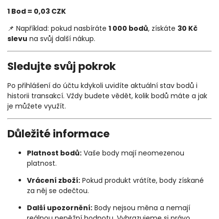
1 Bod = 0,03 CZK
📌 Například: pokud nasbíráte
1 000 bodů
, získáte
30 Kč
slevu
na svůj další nákup.
Sledujte svůj pokrok
Po přihlášení do účtu kdykoli uvidíte aktuální stav bodů i
historii transakcí. Vždy budete vědět, kolik bodů máte a jak
je můžete využít.
Důležité informace
Platnost bodů:
Vaše body mají neomezenou
platnost.
Vrácení zboží:
Pokud produkt vrátíte, body získané
za něj se odečtou.
Další upozornění:
Body nejsou měna a nemají
reálnou peněžní hodnotu. Vyhrazujeme si právo