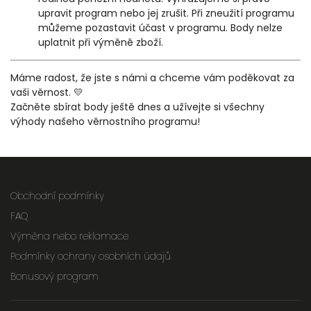
upravit program nebo jej zrušit. Při zneužití programu
můžeme pozastavit účast v programu. Body nelze
uplatnit při výměně zboží.
Máme radost, že jste s námi a chceme vám poděkovat za
vaši věrnost. 💛
Začněte sbírat body ještě dnes a užívejte si všechny
výhody našeho věrnostního programu!
Obchodní podmínky
FAQ
Výměna nebo reklamace
Podmínky ochrany osobních údajů
Bonusový program