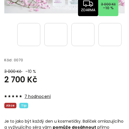
3 000 Kč
–10 %
ZDARMA
Kód:
0070
3 000 Kč
–10 %
2 700 Kč
7 hodnocení
Akce
Tip
Je to jako být každý den u kosmetičky. Balíček omlazujícího
a vyživujícího séra vám
pomůže dosáhnout
přímo