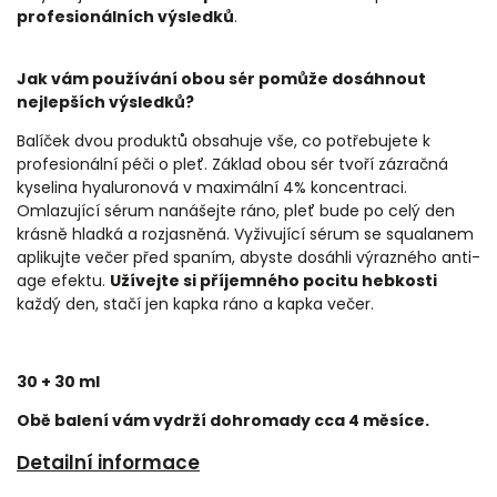
profesionálních výsledků
.
Jak vám používání obou sér pomůže dosáhnout
nejlepších výsledků?
Balíček dvou produktů obsahuje vše, co potřebujete k
profesionální péči o pleť. Základ obou sér tvoří zázračná
kyselina hyaluronová v maximální 4% koncentraci.
Omlazující sérum nanášejte ráno, pleť bude po celý den
krásně hladká a rozjasněná. Vyživující sérum se squalanem
aplikujte večer před spaním, abyste dosáhli výrazného anti-
age efektu.
Užívejte si příjemného pocitu hebkosti
každý den, stačí jen kapka ráno a kapka večer.
30 + 30 ml
Obě balení vám vydrží dohromady cca 4 měsíce.
Detailní informace